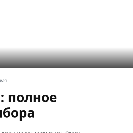
теля
: полное
ыбора