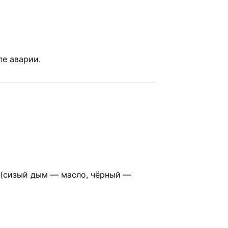
ле аварии.
ь (сизый дым — масло, чёрный —