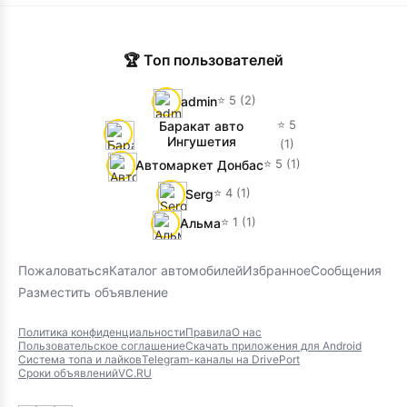
🏆 Топ пользователей
⭐ 5 (2)
admin
⭐ 5
Баракат авто
Ингушетия
(1)
⭐ 5 (1)
Автомаркет Донбас
⭐ 4 (1)
Serg
⭐ 1 (1)
Альма
Пожаловаться
Каталог автомобилей
Избранное
Сообщения
Разместить объявление
Политика конфиденциальности
Правила
О нас
Пользовательское соглашение
Скачать приложения для Android
Система топа и лайков
Telegram-каналы на DrivePort
Сроки объявлений
VC.RU