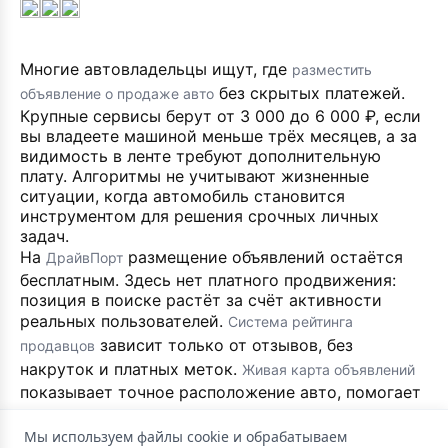
Многие автовладельцы ищут, где
разместить
без скрытых платежей.
объявление о продаже авто
Крупные сервисы берут от 3 000 до 6 000 ₽, если
вы владеете машиной меньше трёх месяцев, а за
видимость в ленте требуют дополнительную
плату. Алгоритмы не учитывают жизненные
ситуации, когда автомобиль становится
инструментом для решения срочных личных
задач.
На
размещение объявлений остаётся
ДрайвПорт
бесплатным. Здесь нет платного продвижения:
позиция в поиске растёт за счёт активности
реальных пользователей.
Система рейтинга
зависит только от отзывов, без
продавцов
накруток и платных меток.
Живая карта объявлений
показывает точное расположение авто, помогает
построить маршрут и рассчитать расстояние до
продавца.
Мы используем файлы cookie и обрабатываем