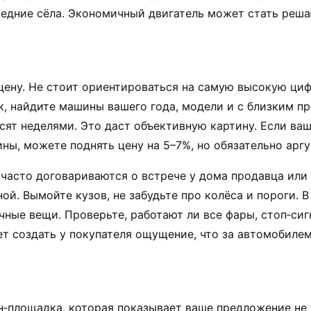
соседние сёла. Экономичный двигатель может стать ре
ену. Не стоит ориентироваться на самую высокую цифр
, найдите машины вашего года, модели и с близким пр
исят неделями. Это даст объективную картину. Если ва
ы, можете поднять цену на 5–7%, но обязательно аргу
часто договариваются о встрече у дома продавца или 
й. Вымойте кузов, не забудьте про колёса и пороги. 
ичные вещи. Проверьте, работают ли все фары, стоп‑си
т создать у покупателя ощущение, что за автомобилем
площадка, которая показывает ваше предложение не 